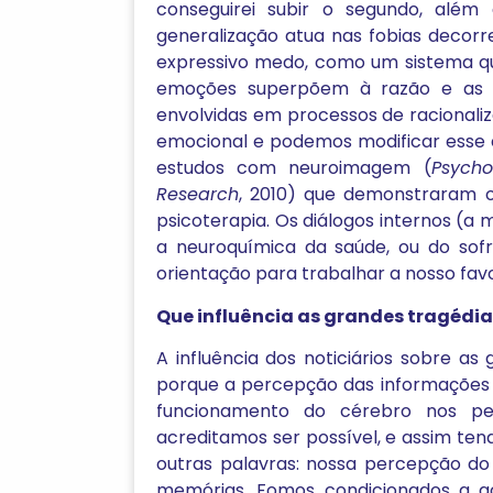
conseguirei subir o segundo, além
generalização atua nas fobias decor
expressivo medo, como um sistema que
emoções superpõem à razão e as á
envolvidas em processos de racionali
emocional e podemos modificar esse 
estudos com neuroimagem (
Psycho
Research
, 2010) que demonstraram o
psicoterapia. Os diálogos internos (
a neuroquímica da saúde, ou do sofr
orientação para trabalhar a nosso favo
Que influência as grandes tragédi
A influência dos noticiários sobre a
porque a percepção das informações 
funcionamento do cérebro nos p
acreditamos ser possível, e assim te
outras palavras: nossa percepção d
memórias. Fomos condicionados a a