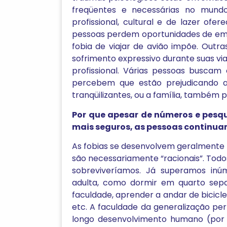
freqüentes e necessárias no mundo
profissional, cultural e de lazer ofe
pessoas perdem oportunidades de empr
fobia de viajar de avião impõe. Ou
sofrimento expressivo durante suas vi
profissional. Várias pessoas buscam
percebem que estão prejudicando 
tranqüilizantes, ou a família, também pr
Por que apesar de números e pesq
mais seguros, as pessoas continua
As fobias se desenvolvem geralmente
são necessariamente “racionais”. Todo
sobreviveríamos. Já superamos inúm
adulta, como dormir em quarto separ
faculdade, aprender a andar de bicicle
etc. A faculdade da generalização pe
longo desenvolvimento humano (por 