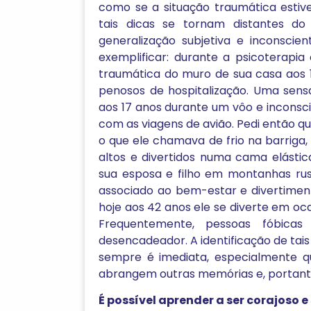
como se a situação traumática estiv
tais dicas se tornam distantes d
generalização subjetiva e inconscie
exemplificar: durante a psicoterap
traumática do muro de sua casa aos 
penosos de hospitalização. Uma sensa
aos 17 anos durante um vôo e inconsc
com as viagens de avião. Pedi então 
o que ele chamava de frio na barriga,
altos e divertidos numa cama elástic
sua esposa e filho em montanhas russ
associado ao bem-estar e divertiment
hoje aos 42 anos ele se diverte em oca
Frequentemente, pessoas fóbica
desencadeador. A identificação de tai
sempre é imediata, especialmente 
abrangem outras memórias e, portanto,
É possível aprender a ser corajoso 