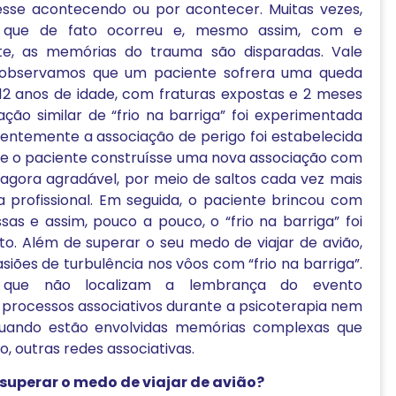
esse acontecendo ou por acontecer. Muitas vezes,
o que de fato ocorreu e, mesmo assim, com e
nte, as memórias do trauma são disparadas. Vale
ia observamos que um paciente sofrera uma queda
12 anos de idade, com fraturas expostas e 2 meses
ção similar de “frio na barriga” foi experimentada
ientemente a associação de perigo foi estabelecida
que o paciente construísse uma nova associação com
 agora agradável, por meio de saltos cada vez mais
a profissional. Em seguida, o paciente brincou com
as e assim, pouco a pouco, o “frio na barriga” foi
o. Além de superar o seu medo de viajar de avião,
siões de turbulência nos vôos com “frio na barriga”.
s que não localizam a lembrança do evento
s processos associativos durante a psicoterapia nem
quando estão envolvidas memórias complexas que
 outras redes associativas.
e superar o medo de viajar de avião?