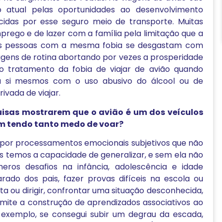
 atual pelas oportunidades ao desenvolvimento
recidas por esse seguro meio de transporte. Muitas
ego e de lazer com a família pela limitação que a
tras pessoas com a mesma fobia se desgastam com
agens de rotina abortando por vezes a prosperidade
 o tratamento da fobia de viajar de avião quando
a si mesmos com o uso abusivo do álcool ou de
ivada de viajar.
uisas mostrarem que o avião é um dos veículos
m tendo tanto medo de voar?
 por processamentos emocionais subjetivos que não
s temos a capacidade de generalizar, e sem ela não
eros desafios na infância, adolescência e idade
ado dos pais, fazer provas difíceis na escola ou
ta ou dirigir, confrontar uma situação desconhecida,
rmite a construção de aprendizados associativos ao
exemplo, se consegui subir um degrau da escada,