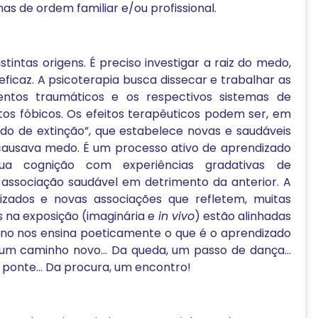
as de ordem familiar e/ou profissional.
stintas origens. É preciso investigar a raiz do medo,
ficaz. A psicoterapia busca dissecar e trabalhar as
entos traumáticos e os respectivos sistemas de
 fóbicos. Os efeitos terapêuticos podem ser, em
do de extinção”, que estabelece novas e saudáveis
causava medo. É um processo ativo de aprendizado
sua cognição com experiências gradativas de
ssociação saudável em detrimento da anterior. A
zados e novas associações que refletem, muitas
s na exposição (imaginária e
in vivo
) estão alinhadas
ino nos ensina poeticamente o que é o aprendizado
o um caminho novo… Da queda, um passo de dança…
ponte… Da procura, um encontro!