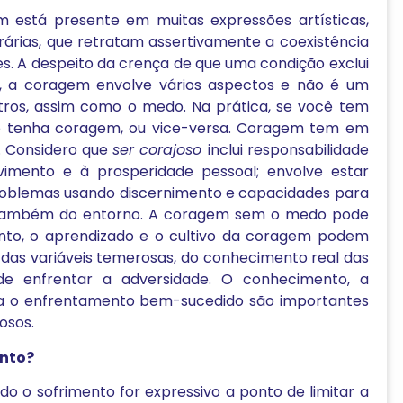
 está presente em muitas expressões artísticas,
erárias, que retratam assertivamente a coexistência
s. A despeito da crença de que uma condição exclui
, a coragem envolve vários aspectos e não é um
ros, assim como o medo. Na prática, se você tem
ão tenha coragem, ou vice-versa. Coragem tem em
”. Considero que
ser corajoso
inclui responsabilidade
vimento e à prosperidade pessoal; envolve estar
roblemas usando discernimento e capacidades para
e também do entorno. A coragem sem o medo pode
anto, o aprendizado e o cultivo da coragem podem
o das variáveis temerosas, do conhecimento real das
de enfrentar a adversidade. O conhecimento, a
ra o enfrentamento bem-sucedido são importantes
osos.
ento?
o o sofrimento for expressivo a ponto de limitar a