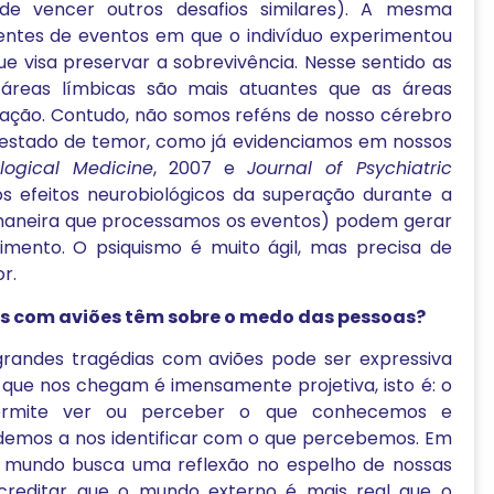
 de vencer outros desafios similares). A mesma
rentes de eventos em que o indivíduo experimentou
 visa preservar a sobrevivência. Nesse sentido as
reas límbicas são mais atuantes que as áreas
zação. Contudo, não somos reféns de nosso cérebro
estado de temor, como já evidenciamos em nossos
logical Medicine
, 2007 e
Journal of Psychiatric
s efeitos neurobiológicos da superação durante a
a maneira que processamos os eventos) podem gerar
imento. O psiquismo é muito ágil, mas precisa de
r.
as com aviões têm sobre o medo das pessoas?
s grandes tragédias com aviões pode ser expressiva
que nos chegam é imensamente projetiva, isto é: o
ermite ver ou perceber o que conhecemos e
ndemos a nos identificar com o que percebemos. Em
o mundo busca uma reflexão no espelho de nossas
creditar que o mundo externo é mais real que o