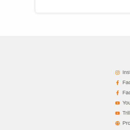
Ins
Fac
Fac
Yo
Tri
Pr