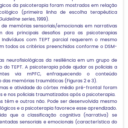
lógicos da psicoterapia foram mostrados em relação
lógico (primeira linha de escolha terapêutica
uideline series
, 1999).
 de memórias sensoriais/emocionais em narrativas
m dos principais desafios para as psicoterapias
s. Indivíduos com TEPT parcial requerem o mesmo
om todos os critérios preenchidos conforme o DSM-
s neurofisiológicas da resiliência em um grupo de
 do TEPT. A psicoterapia pôde ajudar os policiais a
lientes via mPFC, enfraquecendo o conteúdo
das memórias traumáticas (Figuras 2 e 3).
as e atividade do córtex médio pré-frontal foram
es e nos policiais traumatizados após a psicoterapia.
guns têm e outros não. Pode ser desenvolvida mesmo
lógicos e a psicoterapia favorece esse aprendizado.
 que a classificação cognitiva (narrativa) se
ntadas sensoriais e emocionais (característica do