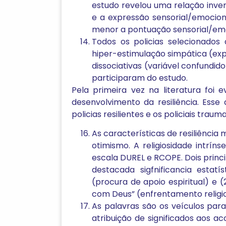
estudo revelou uma relação inve
e a expressão sensorial/emocion
menor a pontuação sensorial/emo
Todos os policias selecionados
hiper-estimulação simpática (exp
dissociativas (variável confund
participaram do estudo.
Pela primeira vez na literatura foi
desenvolvimento da resiliência. Ess
policias resilientes e os policiais tra
As características de resiliência
otimismo. A religiosidade intrín
escala DUREL e RCOPE. Dois princ
destacada sigfnificancia estat
(procura de apoio espiritual) e 
com Deus” (enfrentamento religio
As palavras são os veículos par
atribuição de significados aos 