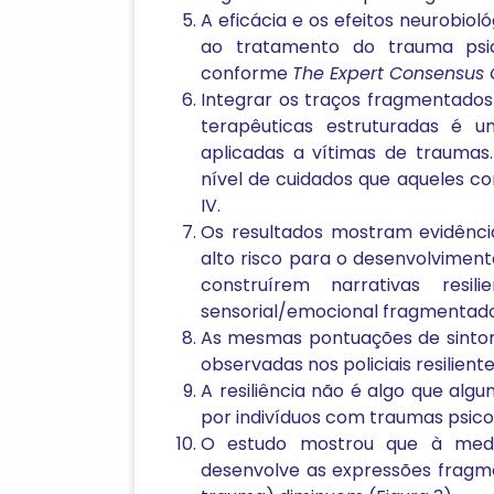
A eficácia e os efeitos neurobio
ao tratamento do trauma psico
conforme
The Expert Consensus G
Integrar os traços fragmentados
terapêuticas estruturadas é u
aplicadas a vítimas de trauma
nível de cuidados que aqueles c
IV.
Os resultados mostram evidência
alto risco para o desenvolvimento
construírem narrativas resi
sensorial/emocional fragmentado 
As mesmas pontuações de sintom
observadas nos policiais resilient
A resiliência não é algo que al
por indivíduos com traumas psico
O estudo mostrou que à medida
desenvolve as expressões fragme