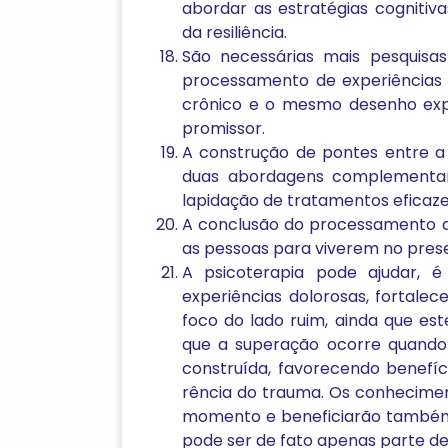
abordar as estratégias cogniti
da resiliência.
São necessárias mais pesquis
processamento de experiências
crônico e o mesmo desenho exp
promissor.
A construção de pontes entre a
duas abordagens complementar
lapidação de tratamentos eficaz
A conclusão do processamento d
as pessoas para viverem no pres
A psicoterapia pode ajudar, é
experiências dolorosas, fortale
foco do lado ruim, ainda que es
que a superação ocorre quando
construída, favorecendo benefíci
rência do trauma. Os conhecimen
momento e beneficiarão também 
pode ser de fato apenas parte de