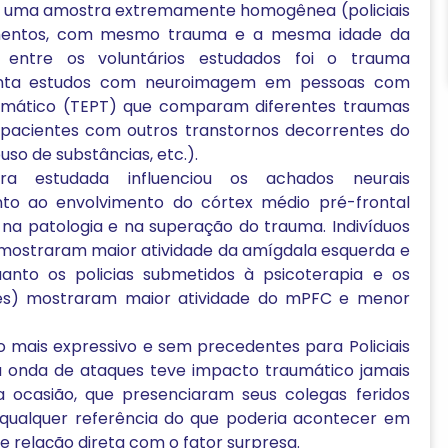
ez uma amostra extremamente homogênea (policiais
entos, com mesmo trauma e a mesma idade da
l entre os voluntários estudados foi o trauma
esenta estudos com neuroimagem em pessoas com
aumático (TEPT) que comparam diferentes traumas
 pacientes com outros transtornos decorrentes do
uso de substâncias, etc.).
a estudada influenciou os achados neurais
o ao envolvimento do córtex médio pré-frontal
a patologia e na superação do trauma. Indivíduos
mostraram maior atividade da amígdala esquerda e
nto os policias submetidos à psicoterapia e os
entes) mostraram maior atividade do mPFC e menor
o mais expressivo e sem precedentes para Policiais
ira onda de ataques teve impacto traumático jamais
na ocasião, que presenciaram seus colegas feridos
qualquer referência do que poderia acontecer em
e relação direta com o fator surpresa.