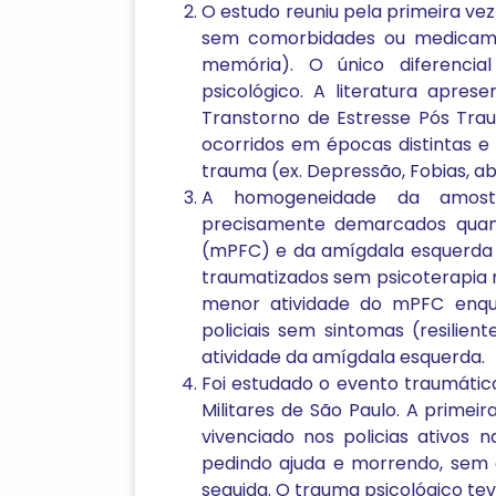
O estudo reuniu pela primeira v
sem comorbidades ou medicam
memória). O único diferencia
psicológico. A literatura apr
Transtorno de Estresse Pós Tr
ocorridos em épocas distintas e
trauma (ex. Depressão, Fobias, ab
A homogeneidade da amostr
precisamente demarcados quant
(mPFC) e da amígdala esquerda n
traumatizados sem psicoterapia 
menor atividade do mPFC enqua
policiais sem sintomas (resili
atividade da amígdala esquerda.
Foi estudado o evento traumátic
Militares de São Paulo. A prime
vivenciado nos policias ativos 
pedindo ajuda e morrendo, sem 
seguida. O trauma psicológico tev