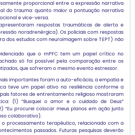
rsamente proporcional entre a expressão narrativa
al do trauma: quanto maior a pontuação narrativa
cional e vice-versa.
 apresentaram respostas traumáticas de alerta e
ressão noradrenérgica). Os policiais com respostas
idora dos estudos com neuroimagem sobre TEPT) não
 evidenciado que o mPFC tem um papel crítico no
e achado só foi possível pela comparação entre os
umatizados, que sofreram o mesmo evento estressor.
 mais importantes foram a auto-eficácia, a empatia e
seca teve um papel ativo na resiliência conforme a
ipais fatores de entrentamento religioso mostraram
ística: (1) “Busquei o amor e o cuidado de Deus”
(2) “Eu procurei colocar meus planos em ação junto
so colaborativo).
a o processamento terapêutico, relacionado com a
acontecimentos passados. Futuras pesquisas deverão