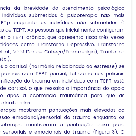
ncia da brevidade do atendimento psicológico
 indivíduos submetidos à psicoterapia não mais
EPTp enquanto os indivíduos não submetidos à
as de TEPT. As pessoas que inicialmente configuram
r o TEPT crônico, que apresenta risco três vezes
idades como Transtorno Depressivo, Transtorno
t al., 2009 Dor de Cabeça/Fibromialgia), Trantorno
tc.).
 o cortisol (hormônio relacionado ao estresse) se
oliciais com TEPT parcial, tal como nos policiais
ronificação do trauma em indivíduos com TEPT está
e cortisol, o que ressalta a importância do apoio
logo após a ocorrência traumática para que as
 danificadas.
oterapia mostraram pontuações mais elevadas da
ssão emocional/sensorial do trauma enquanto os
icoterapia mantiveram a pontuação baixa para
 sensoriais e emocionais do trauma (Figura 3). O