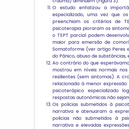
trauma) diminuem (Figura 3).
O estudo enfatizou a importâ
especializado, uma vez que os
preenchiam os critérios de T
psicoterapia pioraram os sintom
o TEPT parcial podem desenvolve
maior para emersão de comorb
Somatoforme (ver artigo Peres e
do Pânico, abuso de substâncias, e
Ao contrário do que esperávamos
mostrou em níveis normais nos p
resilientes (sem sintomas). A c
relacionada à menor expressão d
psicoterápico especializado 
respostas autonômicas não sejam
Os policias submetidos à psic
narrativa e atenuaram a expre
policias não submetidos à ps
narrativa e elevadas expressões