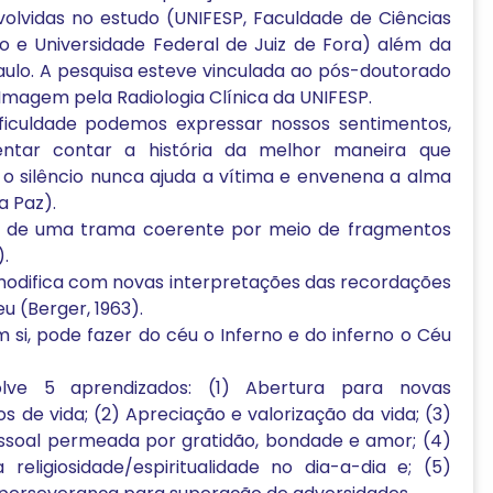
volvidas no estudo (UNIFESP, Faculdade de Ciências
 e Universidade Federal de Juiz de Fora) além da
Paulo. A pesquisa esteve vinculada ao pós-doutorado
Imagem pela Radiologia Clínica da UNIFESP.
ficuldade podemos expressar nossos sentimentos,
ntar contar a história da melhor maneira que
 o silêncio nunca ajuda a vítima e envenena a alma
a Paz).
o de uma trama coerente por meio de fragmentos
).
 modifica com novas interpretações das recordações
u (Berger, 1963).
 si, pode fazer do céu o Inferno e do inferno o Céu
lve 5 aprendizados: (1) Abertura para novas
os de vida; (2) Apreciação e valorização da vida; (3)
pessoal permeada por gratidão, bondade e amor; (4)
eligiosidade/espiritualidade no dia-a-dia e; (5)